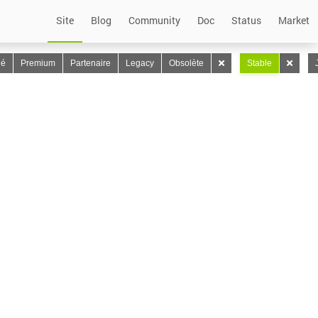
Site
Blog
Community
Doc
Status
Market
lé
Premium
Partenaire
Legacy
Obsolète
Stable