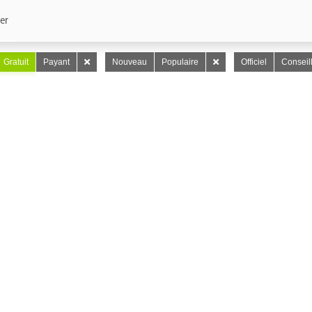
er
Gratuit
Payant
Nouveau
Populaire
Officiel
Conseil