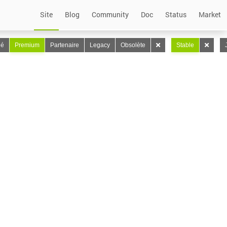
Site
Blog
Community
Doc
Status
Market
lé
Premium
Partenaire
Legacy
Obsolète
Stable