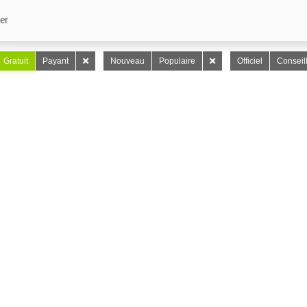
er
Gratuit
Payant
Nouveau
Populaire
Officiel
Conseil