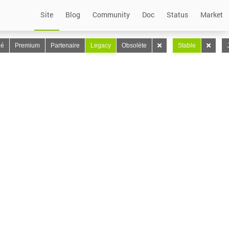
Site
Blog
Community
Doc
Status
Market
lé
Premium
Partenaire
Legacy
Obsolète
Stable