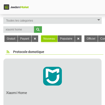
Gratuit
Payant
Nouveau
Populaire
Officiel
Con
Protocole domotique
Xiaomi Home