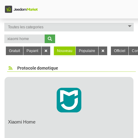
Gratuit
Payant
Nouveau
Populaire
Officiel
Con
Protocole domotique
Xiaomi Home