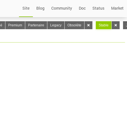
Site
Blog
Community
Doc
Status
Market
lé
Premium
Partenaire
Legacy
Obsolète
Stable