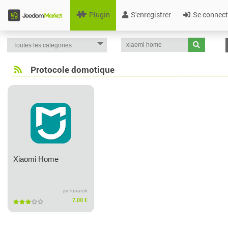
Plugin
S'enregistrer
Se connect
Protocole domotique
Xiaomi Home
lunarok
par
7.00 €