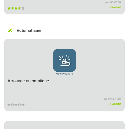
MrGreen
par
Gratuit
Automatisme
Arrosage automatique
mika-nt28
par
Gratuit