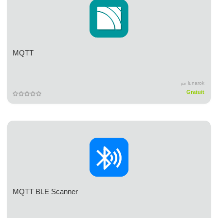
MQTT
lunarok
par
Gratuit
MQTT BLE Scanner