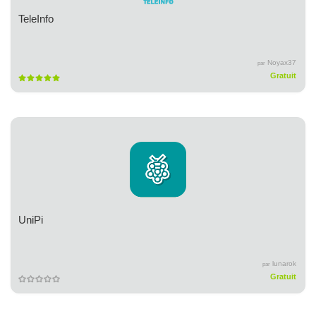
TeleInfo
Noyax37
par
Gratuit
UniPi
lunarok
par
Gratuit