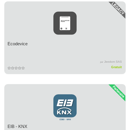
Ecodevice
Jeedom SAS
par
Gratuit
EIB - KNX