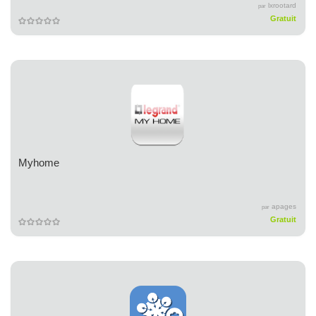
lxrootard
par
Gratuit
Myhome
apages
par
Gratuit