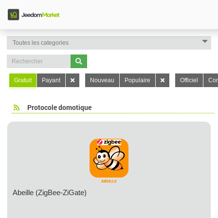
Gratuit
Payant
Nouveau
Populaire
Officiel
Con
Protocole domotique
Abeille (ZigBee-ZiGate)