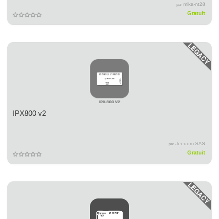
mika-nt28
par
Gratuit
IPX800 v2
Jeedom SAS
par
Gratuit