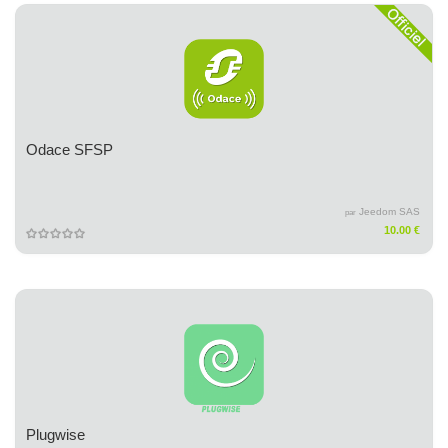
Odace SFSP
Jeedom SAS
par
10.00 €
Plugwise