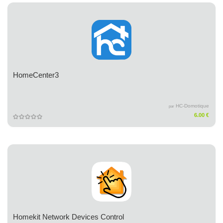
HomeCenter3
HC-Domotique
par
6.00 €
Homekit Network Devices Control