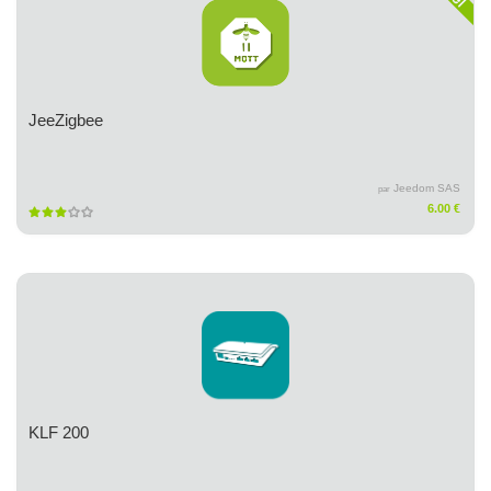
JeeZigbee
Jeedom SAS
par
6.00 €
KLF 200