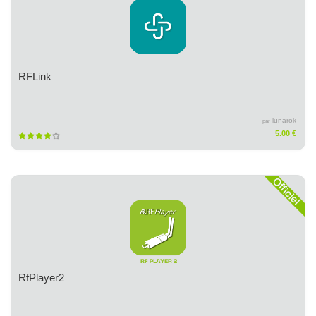
RFLink
lunarok
par
5.00 €
RfPlayer2