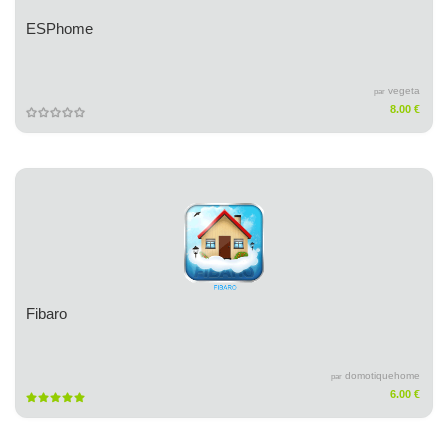
ESPhome
vegeta
par
8.00 €
Fibaro
domotiquehome
par
6.00 €