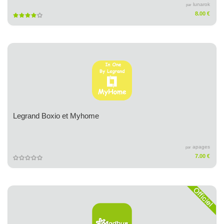
lunarok
par
8.00 €
Legrand Boxio et Myhome
apages
par
7.00 €