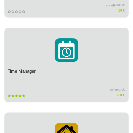
ZygOm4t1k
par
4.00 €
Time Manager
lunarok
par
5.00 €