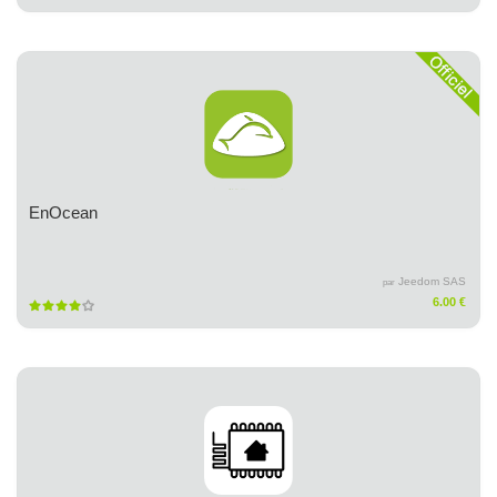
EnOcean
Jeedom SAS
par
6.00 €