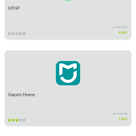
UPnP
DavZero
par
4.00 €
Xiaomi Home
lunarok
par
7.00 €