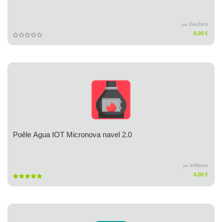
DavZero
par
4.00 €
Poêle Agua IOT Micronova navel 2.0
lefilliatre
par
4.00 €