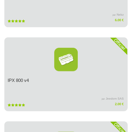
Nebz
par
6.00 €
IPX 800 v4
Jeedom SAS
par
2.00 €