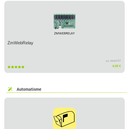
ZmWebRelay
steph37
par
4.00 €
Automatisme