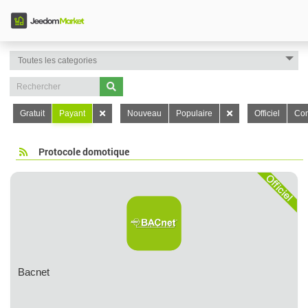
Gratuit
Payant
Nouveau
Populaire
Officiel
Con
Protocole domotique
Bacnet