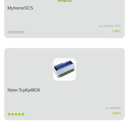
MyhomeSCS
Jeedom SAS
par
7.00 €
Niren TcpKpI8O8
lefilliatre
par
2.00 €