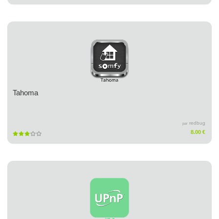
Tahoma
redbug
par
8.00 €