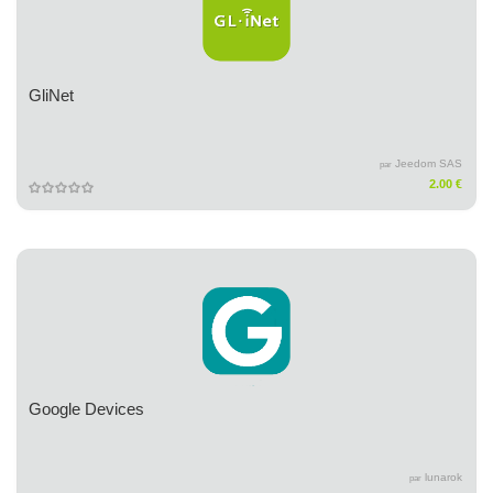
GliNet
Jeedom SAS
par
2.00 €
Google Devices
lunarok
par