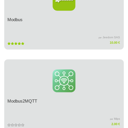
Modbus
Jeedom SAS
par
10.00 €
Modbus2MQTT
Mips
par
2.00 €