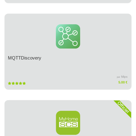
MQTTDiscovery
Mips
par
5.00 €