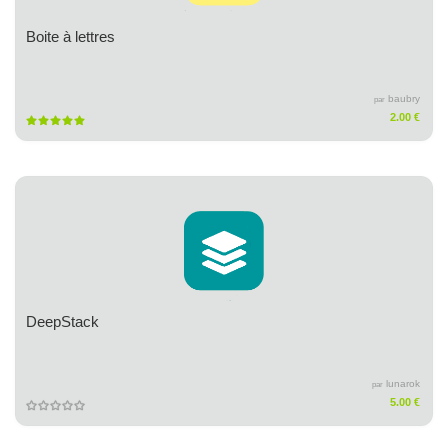
Boite à lettres
baubry
par
2.00 €
DeepStack
lunarok
par
5.00 €