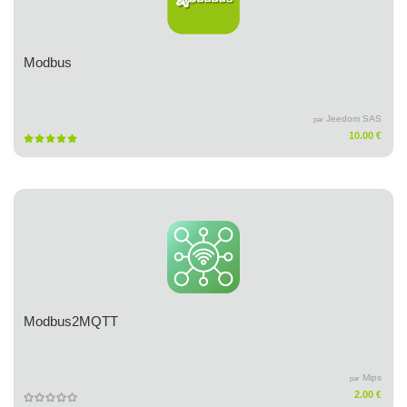
Modbus
Jeedom SAS
par
10.00 €
Modbus2MQTT
Mips
par
2.00 €