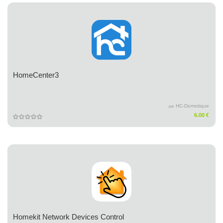
HomeCenter3
HC-Domotique
par
6.00 €
Homekit Network Devices Control