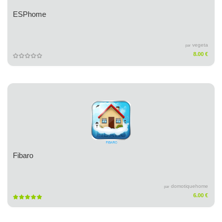
ESPhome
vegeta
par
8.00 €
Fibaro
domotiquehome
par
6.00 €