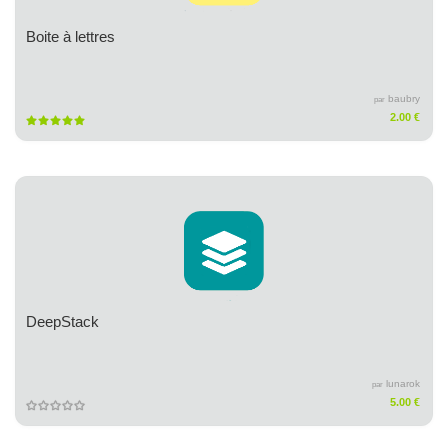
Boite à lettres
baubry
par
2.00 €
DeepStack
lunarok
par
5.00 €