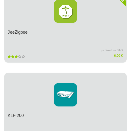
JeeZigbee
Jeedom SAS
par
6.00 €
KLF 200