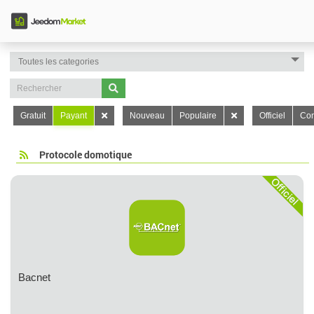
Gratuit
Payant
Nouveau
Populaire
Officiel
Con
Protocole domotique
Bacnet