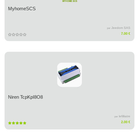
MyhomeSCS
Jeedom SAS
par
7.00 €
Niren TcpKpI8O8
lefilliatre
par
2.00 €