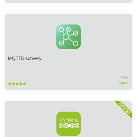
MQTTDiscovery
Mips
par
5.00 €