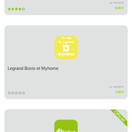
lunarok
par
8.00 €
Legrand Boxio et Myhome
apages
par
7.00 €