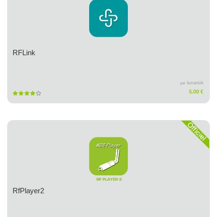
RFLink
lunarok
par
5.00 €
RfPlayer2