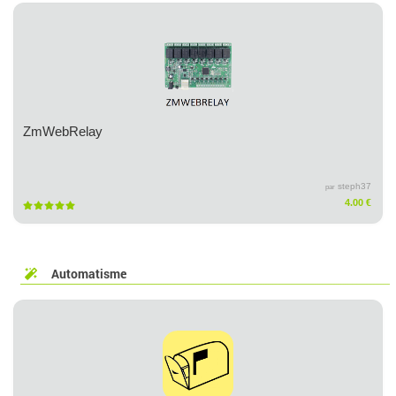
ZmWebRelay
steph37
par
4.00 €
Automatisme