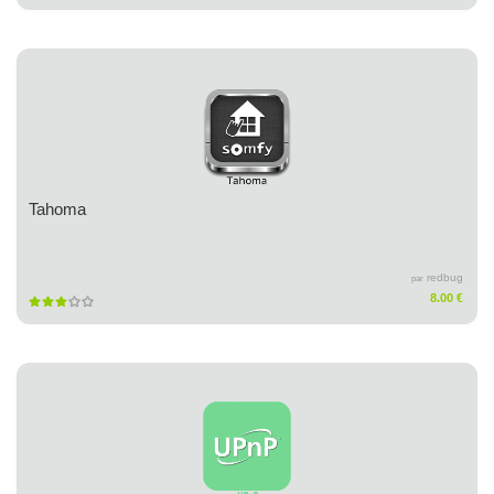
Tahoma
redbug
par
8.00 €