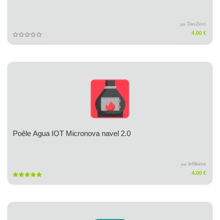
DavZero
par
4.00 €
Poêle Agua IOT Micronova navel 2.0
lefilliatre
par
4.00 €