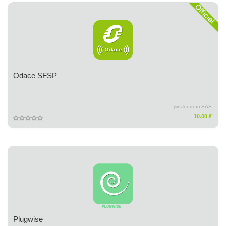
Odace SFSP
Jeedom SAS
par
10.00 €
Plugwise