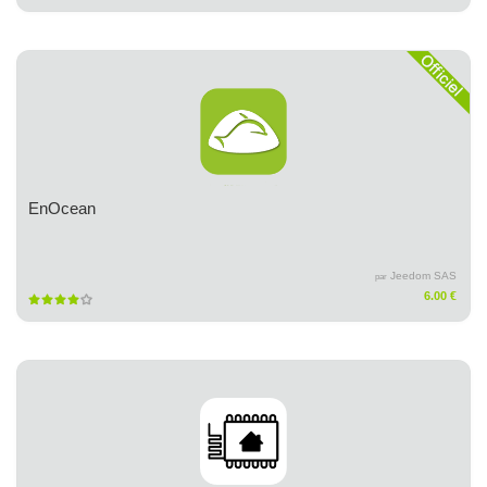
EnOcean
Jeedom SAS
par
6.00 €