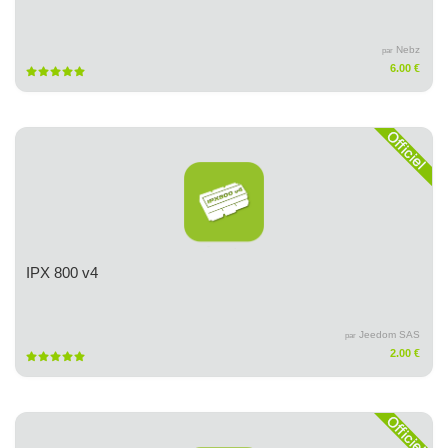
Nebz
par
6.00 €
IPX 800 v4
Jeedom SAS
par
2.00 €