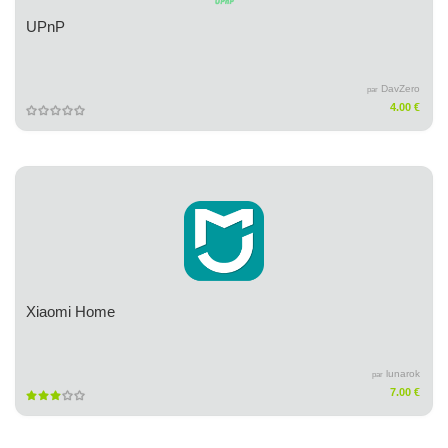
UPnP
DavZero
par
4.00 €
Xiaomi Home
lunarok
par
7.00 €