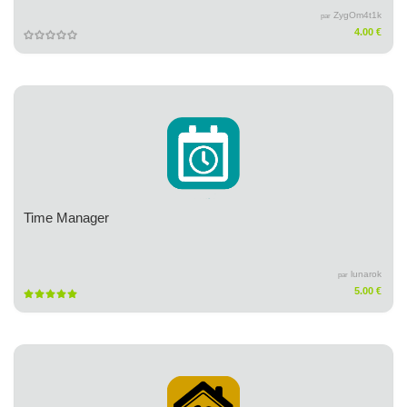
ZygOm4t1k
par
4.00 €
Time Manager
lunarok
par
5.00 €