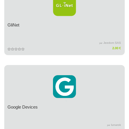
GliNet
Jeedom SAS
par
2.00 €
Google Devices
lunarok
par