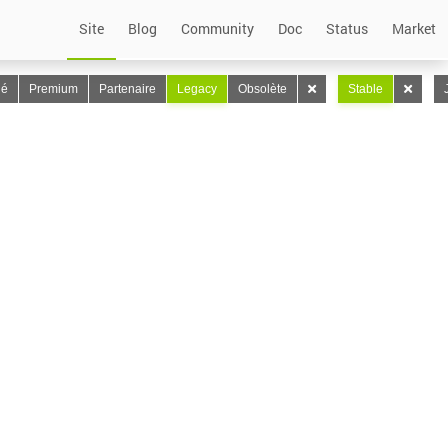
Site
Blog
Community
Doc
Status
Market
lé
Premium
Partenaire
Legacy
Obsolète
Stable