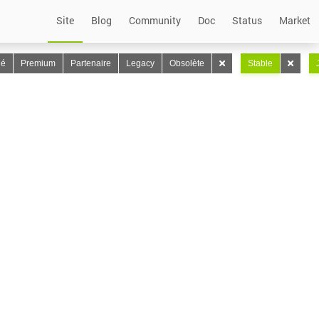
Site
Blog
Community
Doc
Status
Market
lé
Premium
Partenaire
Legacy
Obsolète
Stable