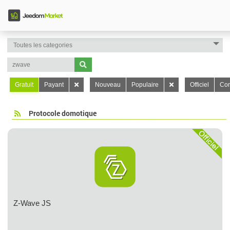
Gratuit
Payant
Nouveau
Populaire
Officiel
Con
Protocole domotique
Z-Wave JS