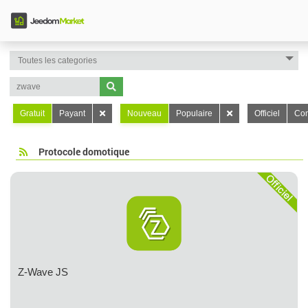
Gratuit
Payant
Nouveau
Populaire
Officiel
Con
Protocole domotique
Z-Wave JS