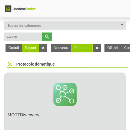
Gratuit
Payant
Nouveau
Populaire
Officiel
Con
Protocole domotique
MQTTDiscovery