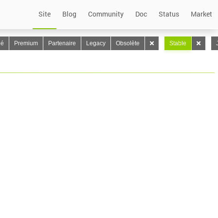
Site
Blog
Community
Doc
Status
Market
lé
Premium
Partenaire
Legacy
Obsolète
Stable