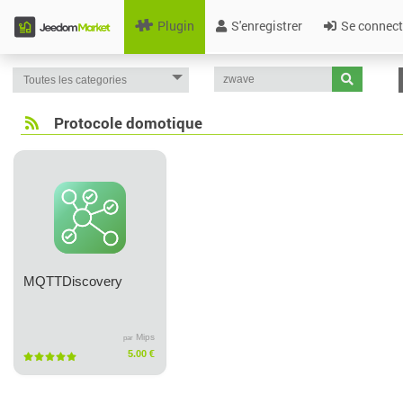
Plugin
S'enregistrer
Se connect
Protocole domotique
MQTTDiscovery
Mips
par
5.00 €