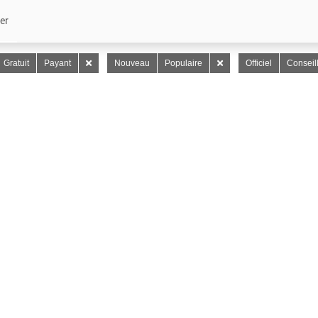
er
Gratuit
Payant
Nouveau
Populaire
Officiel
Conseil