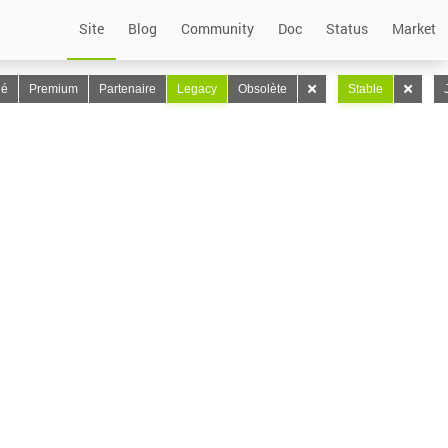
Site
Blog
Community
Doc
Status
Market
lé
Premium
Partenaire
Legacy
Obsolète
Stable