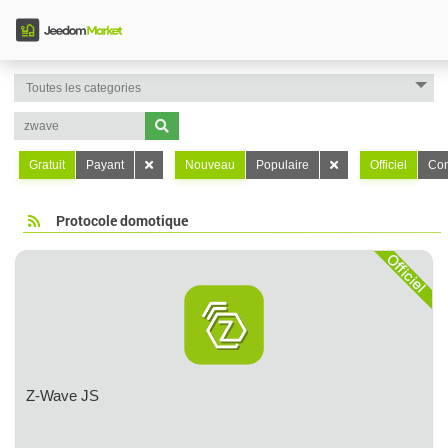
Gratuit
Payant
Nouveau
Populaire
Officiel
Con
Protocole domotique
Z-Wave JS