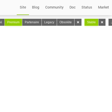
Site
Blog
Community
Doc
Status
Market
lé
Premium
Partenaire
Legacy
Obsolète
Stable