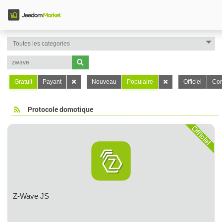
Gratuit
Payant
Nouveau
Populaire
Officiel
Con
Protocole domotique
Z-Wave JS