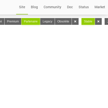
Site
Blog
Community
Doc
Status
Market
lé
Premium
Partenaire
Legacy
Obsolète
Stable