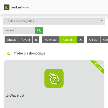
Gratuit
Payant
Nouveau
Populaire
Officiel
Con
Protocole domotique
Z-Wave JS