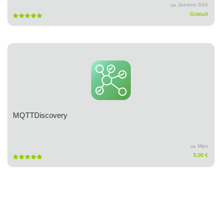
Jeedom SAS
par
Gratuit
MQTTDiscovery
Mips
par
5.00 €