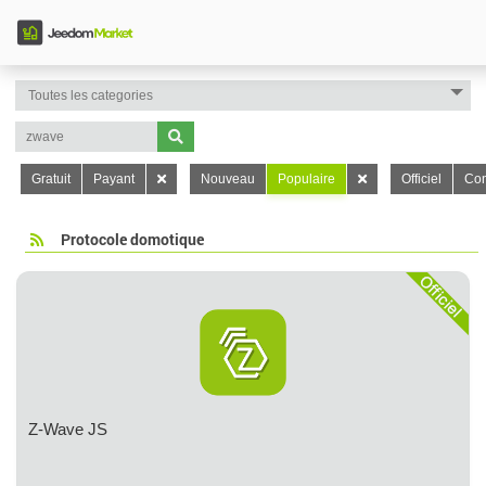
Gratuit
Payant
Nouveau
Populaire
Officiel
Con
Protocole domotique
Z-Wave JS