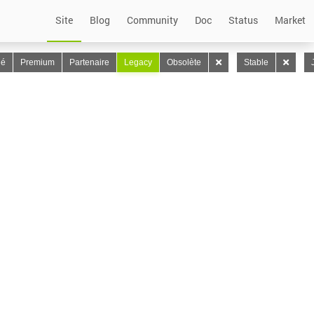
Site
Blog
Community
Doc
Status
Market
lé
Premium
Partenaire
Legacy
Obsolète
Stable