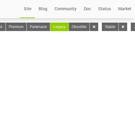
Site
Blog
Community
Doc
Status
Market
lé
Premium
Partenaire
Legacy
Obsolète
Stable