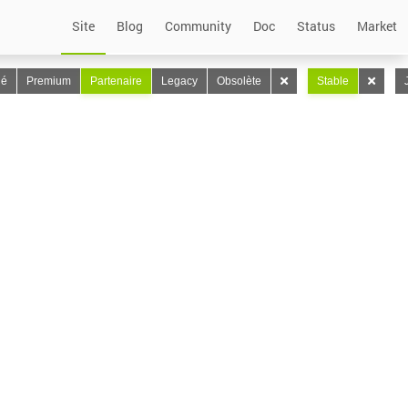
Site
Blog
Community
Doc
Status
Market
lé
Premium
Partenaire
Legacy
Obsolète
Stable