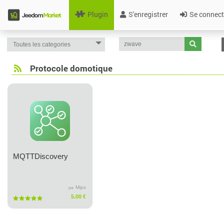
Plugin
S'enregistrer
Se connect
Protocole domotique
MQTTDiscovery
Mips
par
5.00 €