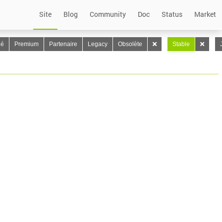
Site
Blog
Community
Doc
Status
Market
lé
Premium
Partenaire
Legacy
Obsolète
Stable