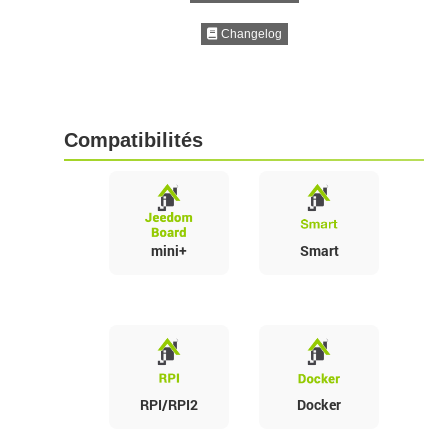
Changelog
Compatibilités
mini+
Smart
RPI/RPI2
Docker