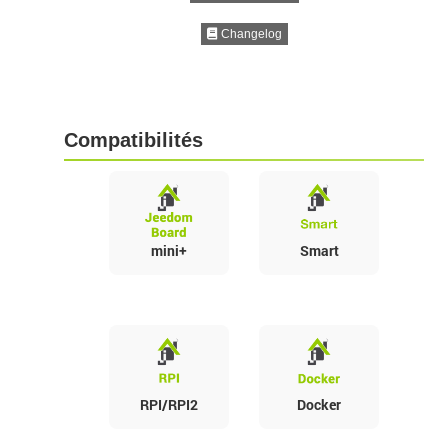
Changelog
Compatibilités
mini+
Smart
RPI/RPI2
Docker