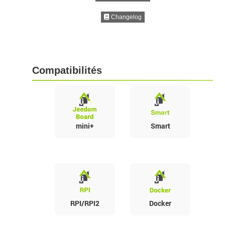
Changelog
Compatibilités
mini+
Smart
RPI/RPI2
Docker