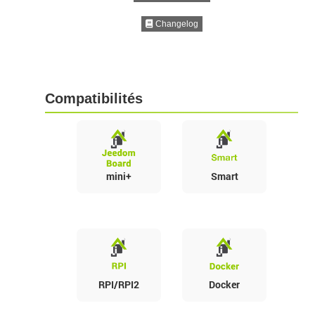
Changelog
Compatibilités
mini+
Smart
RPI/RPI2
Docker