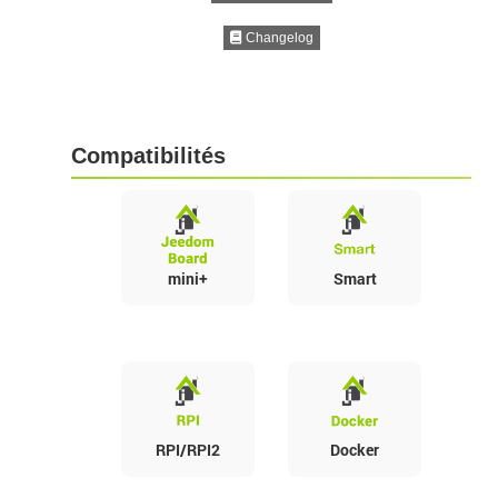
Changelog
Compatibilités
mini+
Smart
RPI/RPI2
Docker