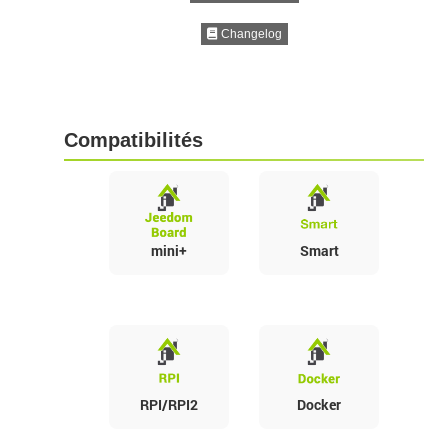
Changelog
Compatibilités
mini+
Smart
RPI/RPI2
Docker