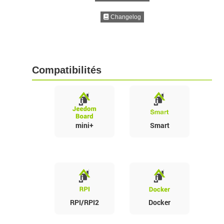
Changelog
Compatibilités
mini+
Smart
RPI/RPI2
Docker