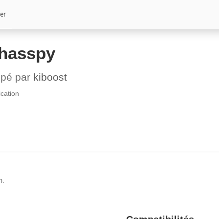
er
hasspy
ppé par
kiboost
ation
m.