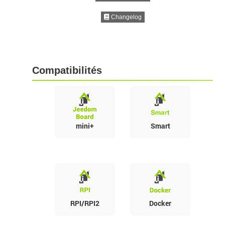
Changelog
Compatibilités
mini+
Smart
RPI/RPI2
Docker