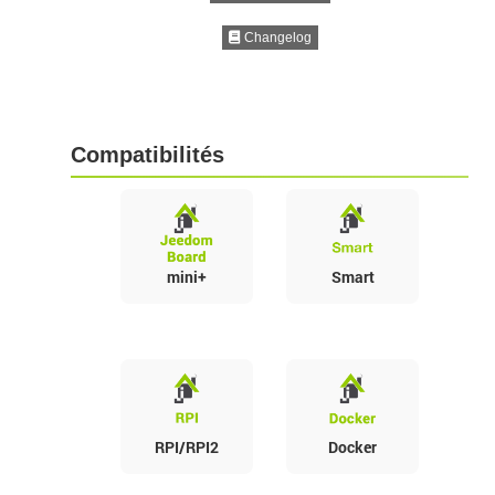
Changelog
Compatibilités
mini+
Smart
RPI/RPI2
Docker