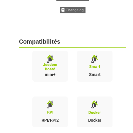
Changelog
Compatibilités
mini+
Smart
RPI/RPI2
Docker