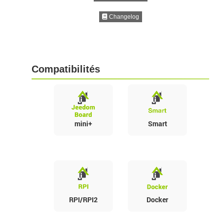
Changelog
Compatibilités
mini+
Smart
RPI/RPI2
Docker