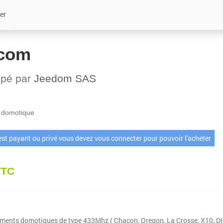
er
com
ppé par
Jeedom SAS
 domotique
 est payant ou privé vous devez vous connecter pour pouvoir l'acheter
TTC
ements domotiques de type 433Mhz ( Chacon, Oregon, La Crosse, X10, DI-O