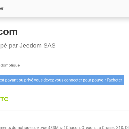
er
com
ppé par
Jeedom SAS
 domotique
 est payant ou privé vous devez vous connecter pour pouvoir l'acheter
TTC
ements domotiques de type 433Mhz ( Chacon, Oregon, La Crosse, X10, DI-O