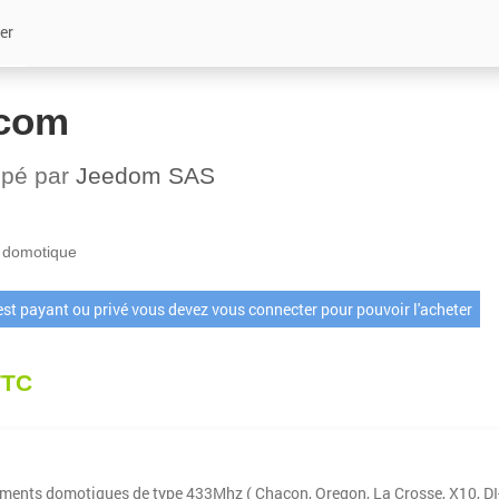
er
com
ppé par
Jeedom SAS
 domotique
 est payant ou privé vous devez vous connecter pour pouvoir l'acheter
TTC
ements domotiques de type 433Mhz ( Chacon, Oregon, La Crosse, X10, DI-O