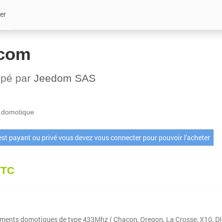
er
com
ppé par
Jeedom SAS
 domotique
 est payant ou privé vous devez vous connecter pour pouvoir l'acheter
TTC
ements domotiques de type 433Mhz ( Chacon, Oregon, La Crosse, X10, DI-O