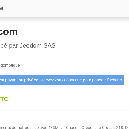
er
com
ppé par
Jeedom SAS
 domotique
 est payant ou privé vous devez vous connecter pour pouvoir l'acheter
TTC
ements domotiques de type 433Mhz ( Chacon, Oregon, La Crosse, X10, DI-O