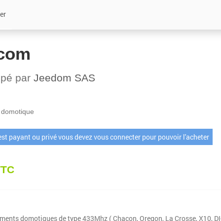
er
com
ppé par
Jeedom SAS
 domotique
 est payant ou privé vous devez vous connecter pour pouvoir l'acheter
TTC
ements domotiques de type 433Mhz ( Chacon, Oregon, La Crosse, X10, DI-O