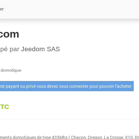
er
com
ppé par
Jeedom SAS
 domotique
 est payant ou privé vous devez vous connecter pour pouvoir l'acheter
TTC
ements domotiques de type 433Mhz ( Chacon, Oregon, La Crosse, X10, DI-O