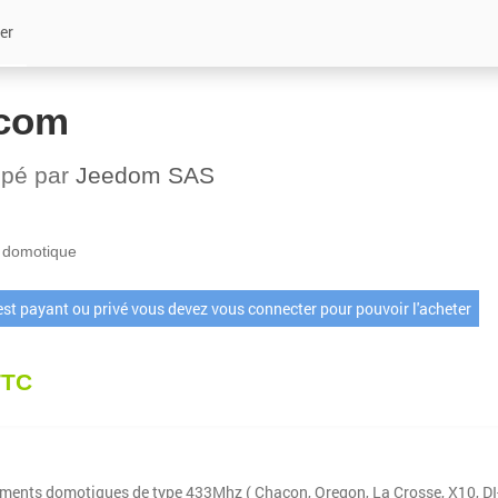
er
com
ppé par
Jeedom SAS
 domotique
 est payant ou privé vous devez vous connecter pour pouvoir l'acheter
TTC
ements domotiques de type 433Mhz ( Chacon, Oregon, La Crosse, X10, DI-O