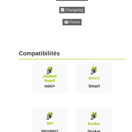
Changelog
Forum
Compatibilités
mini+
Smart
RPI/RPI2
Docker