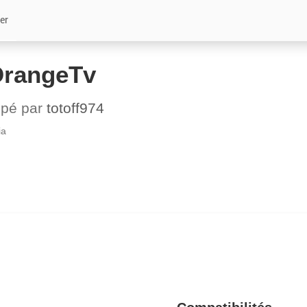
er
OrangeTv
ppé par
totoff974
ia