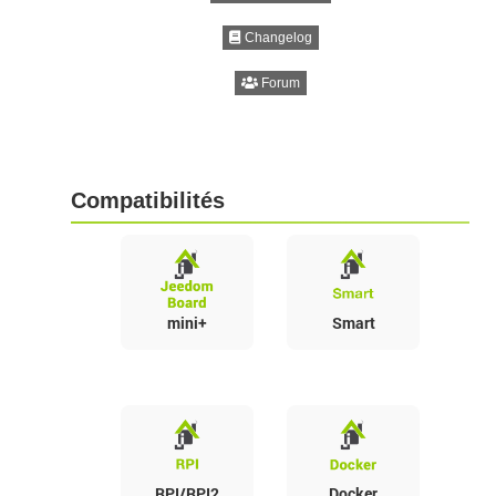
Changelog
Forum
Compatibilités
mini+
Smart
RPI/RPI2
Docker