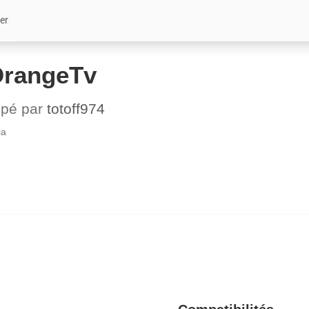
er
OrangeTv
ppé par
totoff974
ia